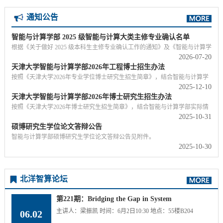
位专家学者出席会议。...
技术学院、人工智能学院、网络安全学院、软件学院成功举办了“构建健康和
谐的新型导学关系”导师培训会。本次活动由计算机科学与技术学院组织，特
通知公告
邀研究生院贺文杰老师作《建强导师发展中心，赋能队伍建设新发展》专题
讲座，...
智能与计算学部 2025 级智能与计算大类主修专业确认名单
根据《关于做好 2025 级本科生主修专业确认工作的通知》及《智能与计算学
2026-07-20
部 2025 级本科生主修专业确认实施细则》要求，现将 2025级智能与计算大
天津大学智能与计算学部2026年工程博士招生办法
类主修专业确认名单结果公示如下，公示期为 3 个工作日 （7 月 20 日 12：
00—7 月 23 日 12：00）。公示期内如有异议，学生可提交纸质申诉单（提交
按照《天津大学2026年专业学位博士研究生招生简章》，结合智能与计算学
2025-12-10
到 55 楼 A210），经公示无异议后，上报最终名单。详情参考附件：智能与
部实际情况，特制定普通招考类工程博士招生办法。一、适用对象 本办法适
天津大学智能与计算学部2026年博士研究生招生办法
计算学部2025级智能与计算大类主修专业确认名单-公示智能与计算学部2026
用于通过“申请—审核”方式报考天津大学智能与计算学部2026年工程博士
年7月20日...
（专业学位）的考生。 二、申请条件 符合《天津大学2026年专业学位博士研
按照《天津大学2026年博士研究生招生简章》，结合智能与计算学部实际情
2025-10-31
究生招生简章》规定的报名条件。 三、招生类别和项目招生类别：085400 电
况，特制定招生办法如下：一、适用对象 本办法适用于通过“申请—审核”方
硕博研究生学位论文答辩公告
子信息注：我学部下设计算机科学与技术学院、软件学院、网络安全学院和
式报考天津大学智能与计算学部2026年学术型博士研究生的考生。 二、申请
人工智能学院，...
条件 基本要求：符合《天津大学2026年博士研究生招生简章》规定的报名条
智能与计算学部硕博研究生学位论文答辩公告见附件。
2025-10-30
件。 三、学习年限及学费 基本学习年限为4年。学费按照《天津大学2026年
博士研究生招生简章》中执行。四、招生专业和学制我学部2026年普通招考
类博士招生专业和学制如下：...
北洋智算论坛
第221期：Bridging the Gap in System
Provenance Analysis
主讲人：梁振凯 时间：6月2日10:30 地点：55楼B204
06.02