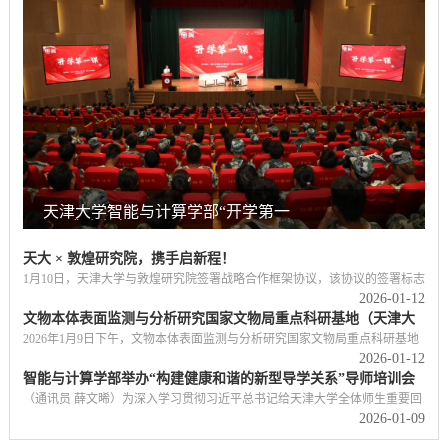
天津大学智能与计算学部“开学第一
课”成功举办
天大 × 敦煌研究院，携手启新程！
1月10日，天津大学与敦煌研究院签署战略合作框架协议，该协议的签署标志
2026-01-12
着双方在数字化、智能化保护领域的合作从项目合作迈向全方位深度融合。
文物本体表面监测与分析研究国家文物局重点科研基地（天津大
中国第一所现代大学，与有着两千年历史的敦煌，跨过山海，穿越千年，以
学）2025年工作会议顺利举行
科技文保为纽带进一步缔结天大的缘分。国家文物局科技教育司司长罗静、
2026年1月9日下午，文物本体表面监测与分析研究国家文物局重点科研基地
2026-01-12
敦煌研究院院长苏伯民一行到访天津大学，与天津大学校长柴立元等校领导
（天津大学）2025年工作会议在天津大学卫津路校区科学图书馆报告厅一层
智能与计算学部举办“构建健康和谐的新型导学关系”导师培训会
共同见证了这一重要时刻。柴立元对苏伯民一行到访表示欢迎，详细介绍了
顺利召开。国家文物局科技教育司司长罗静、科技处处长钱坤，天津市文化
天津大学在学科建设、...
和旅游局文物保护处处长徐颖，敦煌研究院院长苏伯民，天津大学党委常务
（通讯员 薛文晞）为深入学习贯彻习近平总书记给天津大学全体师生重要回
2026-01-09
副书记雷鸣、人文社科处处长杜慧滨，以及来自国家博物馆、陕西历史博物
信精神，进一步建强研究生导师队伍，持续提升导师育人能力，构建健康和
馆、北京理工大学、北京化工大学、北京科技大学及天津大学相关学院的多
谐的新型导学关系，2026年1月7日下午，智能与计算学部组织计算机科学与