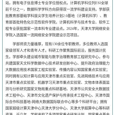
站，拥有电子信息博士专业学位授权点。计算机学科位列ESI全球
前千分之一，数据科学学科方向获得双一流学科建设支持。学部获
批教育部基础学科拔尖学生培养计划2.0基地（计算机科学）、教
育部首批特色化示范性软件学院，计算机科学与技术专业、软件工
程专业获批国家一流本科专业建设点。2024年，天津大学网络安全
学院入选国家一流网络安全学院建设示范项目。
学部师资力量雄厚，现有130余位专职教师，多位教师入选国
家级领军人才和青年人才。科研工作聚焦国际前沿，服务国计民
生。学部牵头建设城市智能与数字治理教育部工程研究中心，参与
共建国家天文科学数据中心技术研发创新中心、提升政府治理能力
大数据应用技术国家工程实验室、传播内容认知国家重点实验室；
同时拥有认知计算与应用天津市重点实验室、先进网络技术与应用
天津市重点实验室、机器学习天津市重点实验室、文物本体表面监
测与分析研究国家文物局重点科研基地、天津市公共安全大数据技
术工程中心、天津市文化遗产保护与传承技术工程中心、天津市国
际合作科技基地-网络大数据国际联合中心等多个科研平台；拥有
国家超级计算天津中心天津大学分中心、天津大学超算中心等科研
资源。近几年，学部承担了多项国家重点研发计划、国家重点基金